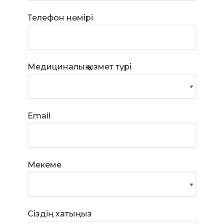
Телефон нөмірі
Медициналық қызмет түрі
Email
Мекеме
Сіздің хатыңыз