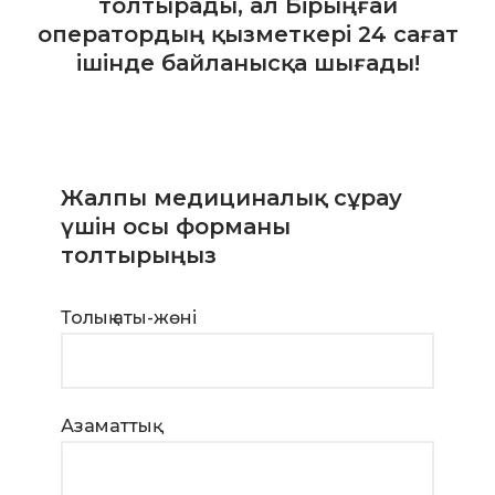
толтырады, ал Бірыңғай
оператордың қызметкері 24 сағат
ішінде байланысқа шығады!
Жалпы медициналық сұрау
үшін осы форманы
толтырыңыз
Толық аты-жөні
Азаматтық