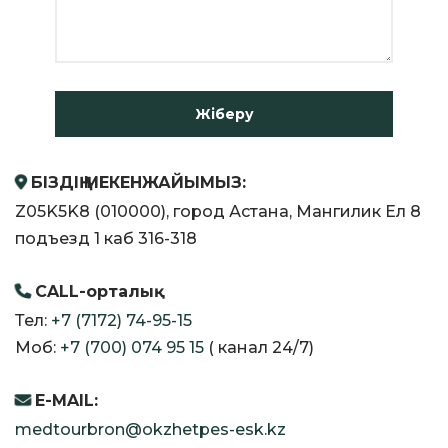
БІЗДІҢ МЕКЕНЖАЙЫМЫЗ:
Z05K5K8 (010000), город Астана, Мангилик Ел 8
подъезд 1 каб 316-318
CALL-орталық
Тел:
+7 (7172) 74-95-15
Моб:
+7 (700) 074 95 15
( канал 24/7)
E-MAIL:
medtourbron@okzhetpes-esk.kz