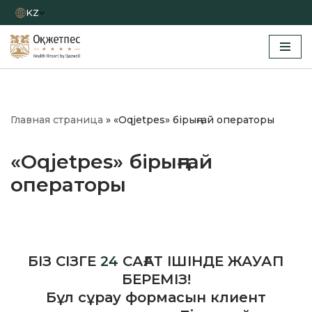
KZ
Skip
to
content
Главная страница
»
«Oqjetpes» бірыңғай операторы
«Oqjetpes» бірыңғай
операторы
БІЗ СІЗГЕ
24
САҒАТ ІШІНДЕ ЖАУАП
БЕРЕМІЗ!
Бұл сұрау формасын клиент