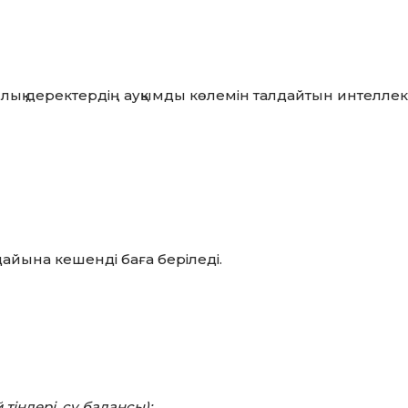
лық деректердің ауқымды көлемін талдайтын интелле
дайына кешенді баға беріледі.
тіндері, су балансы);