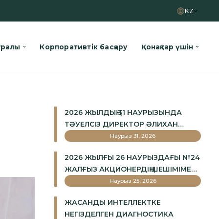
KZ
уралы
Корпоративтік басқару
Қонақтар үшін
2026 ЖЫЛДЫҢ 31 НАУРЫЗЫНДА
ТӘУЕЛСІЗ ДИРЕКТОР ӘЛИХАН
ЖЕКСЕМБАЙҰЛЫ БАЙДУСЕНОВ
Наурыз 31, 2026
«ОҚ-ЖЕТПЕС» ЖШС ДИРЕКТОРЛАР
2026 ЖЫЛҒЫ 26 НАУРЫЗДАҒЫ №24
КЕҢЕСІНІҢ ТӨРАҒАСЫ БОЛЫП
ЖАЛҒЫЗ АКЦИОНЕРДІҢ ШЕШІМІМЕН
САЙЛАНДЫ.
КРИВЕЦ КРИСТИНА СЕРГЕЕВНА
Наурыз 25, 2026
«ОҚ-ЖЕТПЕС» ЛОК» АҚ ТӘУЕЛСІЗ
ЖАСАНДЫ ИНТЕЛЛЕКТКЕ
ДИРЕКТОРЫ БОЛЫП САЙЛАНДЫ.
НЕГІЗДЕЛГЕН ДИАГНОСТИКА