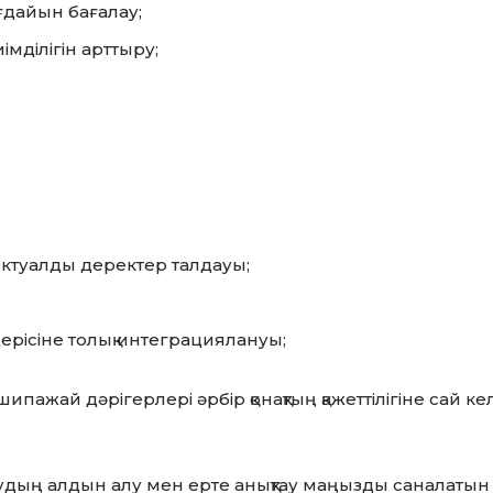
ағдайын бағалау;
мділігін арттыру;
ктуалды деректер талдауы;
ерісіне толық интеграциялануы;
ипажай дәрігерлері әрбір қонақтың қажеттілігіне сай ке
удың алдын алу мен ерте анықтау маңызды саналатын қа