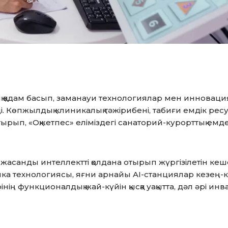
 қадам басып, заманауи технологиялар мен инноваци
ді. Көпжылдық клиникалық тәжірибені, табиғи емдік ре
рып, «Оқжетпес» еліміздегі санаторий-курорттық емд
 жасанды интеллектті қолдана отырып жүргізілетін кеш
ика технологиясы, яғни арнайы AI-станциялар кезең-
інің функционалдық жай-күйін қысқа уақытта, дәл әрі инв