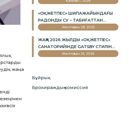
Қаңтар 1, 2026
«ОҚЖЕТПЕС» ШИПАЖАЙЫНДАҒЫ
РАДОНДЫ СУ – ТАБИҒАТТАН
БЕРІЛГЕН ЕМ
Желтоқсан 28, 2025
ЖАҢА 2026 ЖЫЛДЫ «ОҚЖЕТПЕС»
САНАТОРИЙІНДЕ GATSBY СТИЛІНДЕ
ҚАРСЫ АЛЫҢЫЗ!
Желтоқсан 25, 2025
ялық
сурстарды
еудің жаңа
Бұйрық
Брокираждық комиссия
енді
кезеңімен
азивсіз