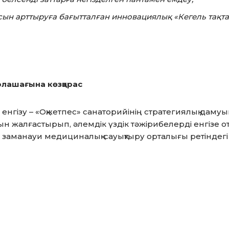
сын арттыруға бағытталған инновациялық «Кегель тақт
лашағына көзқарас
 енгізу – «Оқжетпес» санаторийінің стратегиялық даму
ын жалғастырып, әлемдік үздік тәжірибелерді енгізе 
 заманауи медициналық-сауықтыру орталығы ретіндегі