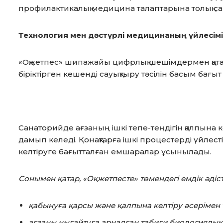
профилактикалық медицина талаптарына толық сай
Технология мен дәстүрлі медицинаның үйлесімі
«Оқжетпес» шипажайы цифрлық шешімдермен қатар
біріктірген кешенді сауықтыру тәсілін басым бағыт
Санаторийде ағзаның ішкі тепе-теңдігін қалпына 
дамып келеді. Қонақтарға ішкі процестерді үйлес
келтіруге бағытталған емшаралар ұсынылады.
Сонымен қатар, «Оқжетпесте» төмендегі емдік әдіс
қабынуға қарсы және қалпына келтіру әсерімен
ағзаны нығайтуға арналған табиғи биологиялық 