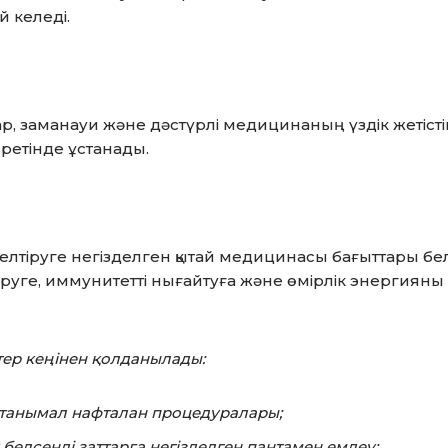
 келеді.
, заманауи және дәстүрлі медицинаның үздік жетісті
 ретінде ұстанады.
келтіруге негізделген қытай медицинасы бағыттары бе
тіруге, иммунитетті нығайтуға және өмірлік энергияны
тер кеңінен қолданылады:
 танымал нафталан процедуралары;
белсенді заттарға негізделген пантамен емдеу;