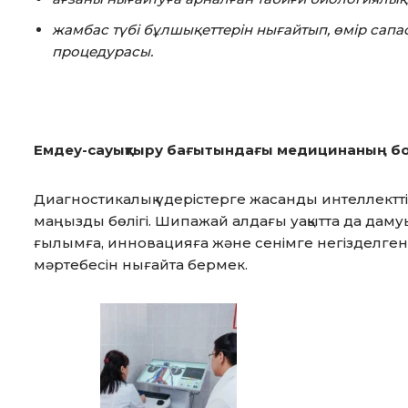
жамбас түбі бұлшықеттерін нығайтып, өмір сапа
процедурасы.
Емдеу-сауықтыру бағытындағы медицинаның бо
Диагностикалық үдерістерге жасанды интеллектті
маңызды бөлігі. Шипажай алдағы уақытта да даму
ғылымға, инновацияға және сенімге негізделген
мәртебесін нығайта бермек.