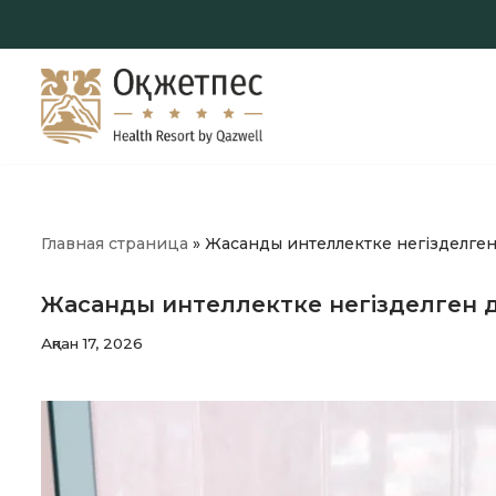
Skip
to
content
Главная страница
»
Жасанды интеллектке негізделген
Жасанды интеллектке негізделген 
Ақпан 17, 2026