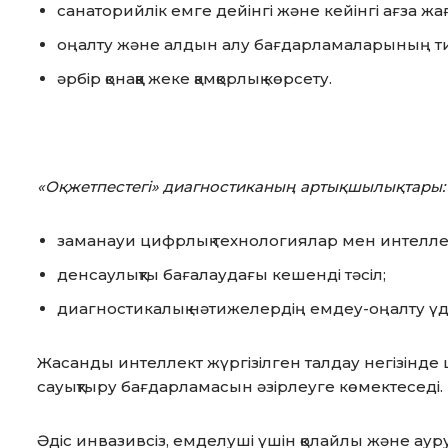
санаторийлік емге дейінгі және кейінгі ағза ж
оңалту және алдын алу бағдарламаларының тиі
әрбір қонаққа жеке қамқорлық көрсету.
«Оқжетпестегі» диагностиканың артықшылықтары
:
заманауи цифрлық технологиялар мен интелле
денсаулықты бағалаудағы кешенді тәсіл;
диагностикалық нәтижелердің емдеу-оңалту үд
Жасанды интеллект жүргізілген талдау негізінде ш
сауықтыру бағдарламасын әзірлеуге көмектеседі.
Әдіс инвазивсіз, емделуші үшін қолайлы және аур