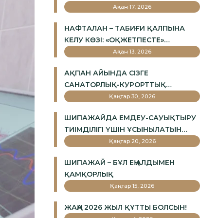
Ақпан 17, 2026
НАФТАЛАН – ТАБИҒИ ҚАЛПЫНА
КЕЛУ КӨЗІ: «ОҚЖЕТПЕСТЕ»
ДЕНСАУЛЫҚТЫ ДӘРІ-ДӘРМЕКСІЗ
Ақпан 13, 2026
ҚАЛАЙ НЫҒАЙТАДЫ
АҚПАН АЙЫНДА СІЗГЕ
САНАТОРЛЫҚ-КУРОРТТЫҚ
ЕМДЕУГЕ 20% ЖЕҢІЛДІК ҰСЫНАМЫЗ!
Қаңтар 30, 2026
ШИПАЖАЙДА ЕМДЕУ-САУЫҚТЫРУ
ТИІМДІЛІГІ ҮШІН ҰСЫНЫЛАТЫН
УАҚЫТ
Қаңтар 20, 2026
ШИПАЖАЙ – БҰЛ ЕҢ АЛДЫМЕН
ҚАМҚОРЛЫҚ
Қаңтар 15, 2026
ЖАҢА 2026 ЖЫЛ ҚҰТТЫ БОЛСЫН!