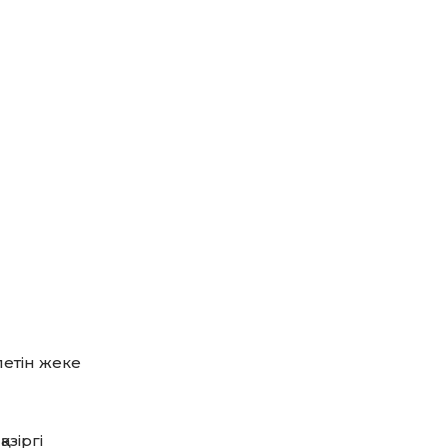
летін жеке
зіргі