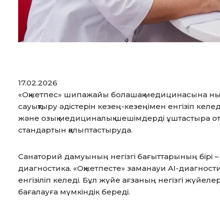
17.02.2026
«Оқжетпес» шипажайы болашақ медицинасына нық
сауықтыру әдістерін кезең-кезеңімен енгізіп келе
және озық медициналық шешімдерді ұштастыра оты
стандартын қалыптастыруда.
Санаторий дамуының негізгі бағыттарының бірі –
диагностика. «Оқжетпесте» заманауи AI-диагност
енгізіліп келеді. Бұл жүйе ағзаның негізгі жүйелер
бағалауға мүмкіндік береді.