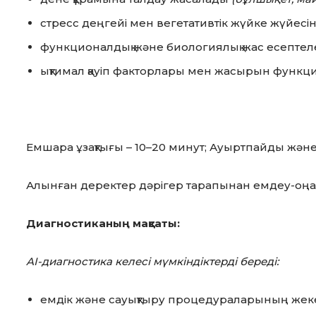
стресс деңгейі мен вегетативтік жүйке жүйесі
функционалдық және биологиялық жас есептеле
ықтимал қауіп факторлары мен жасырын функци
Емшара ұзақтығы – 10–20 минут; Ауыртпайды және
Алынған деректер дәрігер тарапынан емдеу-оңал
Диагностиканың мақсаты
:
AI-диагностика келесі мүмкіндіктерді береді:
емдік және сауықтыру процедураларының жеке 