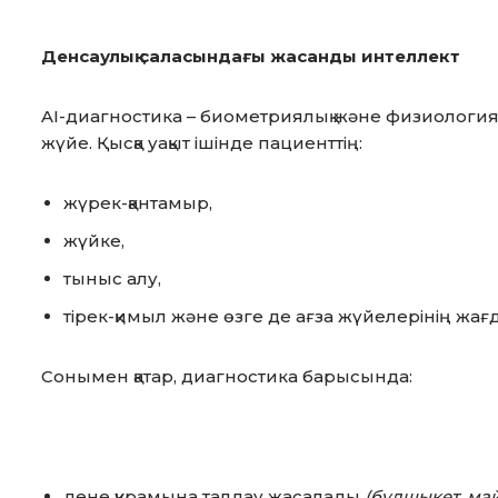
Денсаулық саласындағы жасанды интеллект
AI-диагностика – биометриялық және физиология
жүйе. Қысқа уақыт ішінде пациенттің:
жүрек-қантамыр,
жүйке,
тыныс алу,
тірек-қимыл және өзге де ағза жүйелерінің жағ
Сонымен қатар, диагностика барысында:
дене құрамына талдау жасалады
(бұлшықет, май 