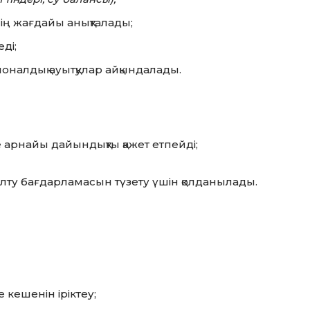
нің жағдайы анықталады;
ді;
оналдық ауытқулар айқындалады.
 арнайы дайындықты қажет етпейді;
ту бағдарламасын түзету үшін қолданылады.
кешенін іріктеу;