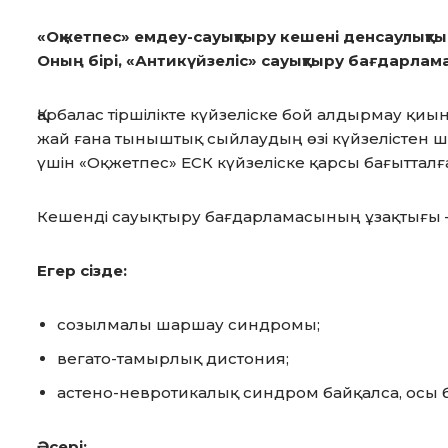
«Оқжетпес» емдеу-сауықтыру кешені денсаулықт
Оның бірі, «Антикүйзеліс» сауықтыру бағдарлам
Қарбалас тіршілікте күйзеліске бой алдырмау қиы
жай ғана тыныштық сыйлаудың өзі күйзелістен 
үшін «Оқжетпес» ЕСК күйзеліске қарсы бағыттал
Кешенді сауықтыру бағдарламасының ұзақтығы – 
Егер сізде:
созылмалы шаршау синдромы;
вегато-тамырлық дистония;
астено-невротикалық синдром байқалса, осы 
Әсері: