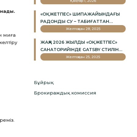
Қаңтар 1, 2026
ынады.
«ОҚЖЕТПЕС» ШИПАЖАЙЫНДАҒЫ
РАДОНДЫ СУ – ТАБИҒАТТАН
БЕРІЛГЕН ЕМ
Желтоқсан 28, 2025
н миға
келтіру
ЖАҢА 2026 ЖЫЛДЫ «ОҚЖЕТПЕС»
САНАТОРИЙІНДЕ GATSBY СТИЛІНДЕ
ҚАРСЫ АЛЫҢЫЗ!
Желтоқсан 25, 2025
Бұйрық
Брокираждық комиссия
реміз.