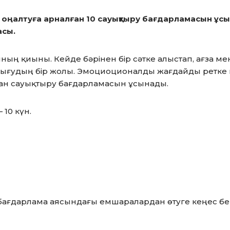
ы оңалтуға арналған 10 сауықтыру бағдарламасын ұс
асы.
нның қиыны. Кейде бәрінен бір сәтке алыстап, ағза ме
шығудың бір жолы. Эмоциоционалды жағдайды ретке 
ған сауықтыру бағдарламасын ұсынады.
10 күн.
бағдарлама аясындағы емшаралардан өтуге кеңес бе