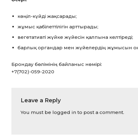
көңіл-күйді жақсарады;
жұмыс қабілеттілігін арттырады;
вегетативті жүйке жүйесін қалпына келтіреді;
барлық органдар мен жүйелердің жұмысын о
Брондау бөлімінің байланыс нөмірі:
+7(702)-059-2020
Leave a Reply
You must be
logged in
to post a comment.