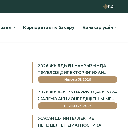
KZ
уралы
Корпоративтік басқару
Қонақтар үшін
2026 ЖЫЛДЫҢ 31 НАУРЫЗЫНДА
ТӘУЕЛСІЗ ДИРЕКТОР ӘЛИХАН
ЖЕКСЕМБАЙҰЛЫ БАЙДУСЕНОВ
Наурыз 31, 2026
«ОҚ-ЖЕТПЕС» ЖШС ДИРЕКТОРЛАР
2026 ЖЫЛҒЫ 26 НАУРЫЗДАҒЫ №24
КЕҢЕСІНІҢ ТӨРАҒАСЫ БОЛЫП
ЖАЛҒЫЗ АКЦИОНЕРДІҢ ШЕШІМІМЕН
САЙЛАНДЫ.
КРИВЕЦ КРИСТИНА СЕРГЕЕВНА
Наурыз 25, 2026
«ОҚ-ЖЕТПЕС» ЛОК» АҚ ТӘУЕЛСІЗ
ЖАСАНДЫ ИНТЕЛЛЕКТКЕ
ДИРЕКТОРЫ БОЛЫП САЙЛАНДЫ.
НЕГІЗДЕЛГЕН ДИАГНОСТИКА