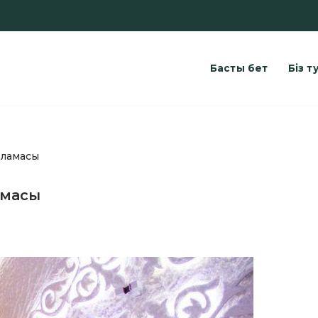
Басты бет
Біз т
рламасы
амасы