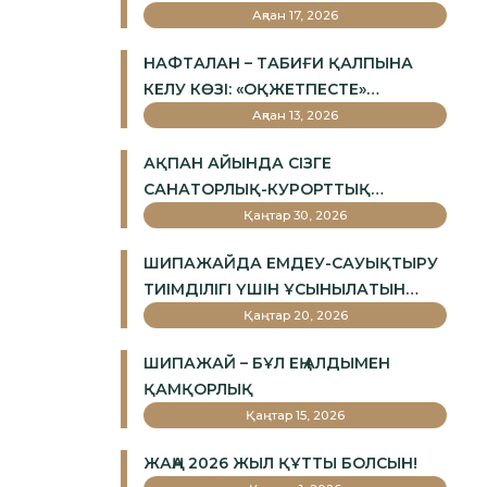
Ақпан 17, 2026
НАФТАЛАН – ТАБИҒИ ҚАЛПЫНА
КЕЛУ КӨЗІ: «ОҚЖЕТПЕСТЕ»
ДЕНСАУЛЫҚТЫ ДӘРІ-ДӘРМЕКСІЗ
Ақпан 13, 2026
ҚАЛАЙ НЫҒАЙТАДЫ
АҚПАН АЙЫНДА СІЗГЕ
САНАТОРЛЫҚ-КУРОРТТЫҚ
ЕМДЕУГЕ 20% ЖЕҢІЛДІК ҰСЫНАМЫЗ!
Қаңтар 30, 2026
ШИПАЖАЙДА ЕМДЕУ-САУЫҚТЫРУ
ТИІМДІЛІГІ ҮШІН ҰСЫНЫЛАТЫН
УАҚЫТ
Қаңтар 20, 2026
ШИПАЖАЙ – БҰЛ ЕҢ АЛДЫМЕН
ҚАМҚОРЛЫҚ
Қаңтар 15, 2026
ЖАҢА 2026 ЖЫЛ ҚҰТТЫ БОЛСЫН!