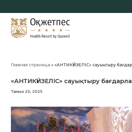
Skip
to
content
Главная страница
»
«АНТИКҮЙЗЕЛІС» сауықтыру бағда
«АНТИКҮЙЗЕЛІС» сауықтыру бағдарл
Тамыз 25, 2025